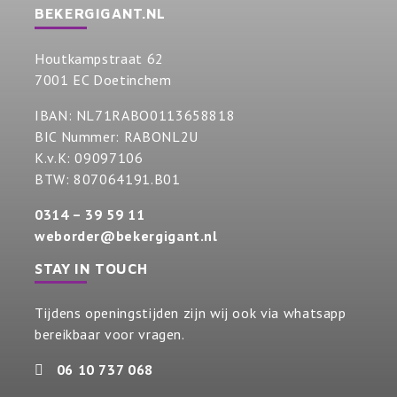
BEKERGIGANT.NL
Houtkampstraat 62
7001 EC Doetinchem
IBAN: NL71RABO0113658818
BIC Nummer: RABONL2U
K.v.K: 09097106
BTW: 807064191.B01
0314 – 39 59 11
weborder@bekergigant.nl
STAY IN TOUCH
Tijdens openingstijden zijn wij ook via whatsapp
bereikbaar voor vragen.
06 10 737 068