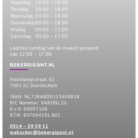
Maandag
13:00 – 18:00
Dinsdag
09:00 – 18:00
Woensdag
09:00 – 18:00
Donderdag
09:00 – 18:00
Vrijdag
09:00 – 21:00
Zaterdag
09:00 – 17:00
Laatste zondag van de maand geopend
van 12:00 – 17:00
BEKERGIGANT.NL
Houtkampstraat 62
7001 EC Doetinchem
IBAN: NL71RABO0113658818
BIC Nummer: RABONL2U
K.v.K: 09097106
BTW: 807064191.B01
0314 – 39 59 11
weborder@bekergigant.nl