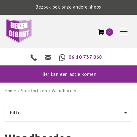
Bezoek ook onze andere shops
0
06 10 737 068
Hier kan een actie komen
Home
/
Sportprijzen
/ Wandborden
Filter