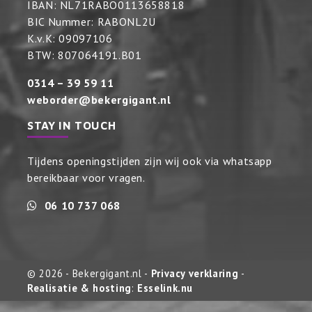
IBAN: NL71RABO0113658818
BIC Nummer: RABONL2U
K.v.K: 09097106
BTW: 807064191.B01
0314 – 39 59 11
weborder@bekergigant.nl
STAY IN TOUCH
Tijdens openingstijden zijn wij ook via whatsapp
bereikbaar voor vragen.
06 10 737 068
© 2026 - Bekergigant.nl -
Privacy verklaring
-
Realisatie & hosting
:
Esselink.nu