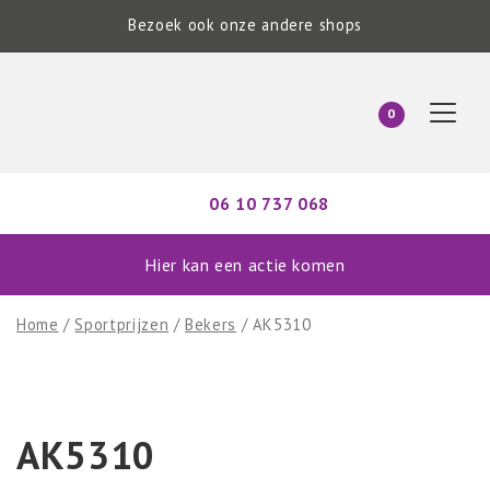
Bezoek ook onze andere shops
0
06 10 737 068
Hier kan een actie komen
Home
/
Sportprijzen
/
Bekers
/ AK5310
AK5310