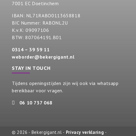
7001 EC Doetinchem
IBAN: NL71RABO0113658818
BIC Nummer: RABONL2U
K.v.K: 09097106
BTW: 807064191.B01
0314 – 39 59 11
weborder@bekergigant.nl
STAY IN TOUCH
Tijdens openingstijden zijn wij ook via whatsapp
bereikbaar voor vragen.
06 10 737 068
© 2026 - Bekergigant.nl -
Privacy verklaring
-