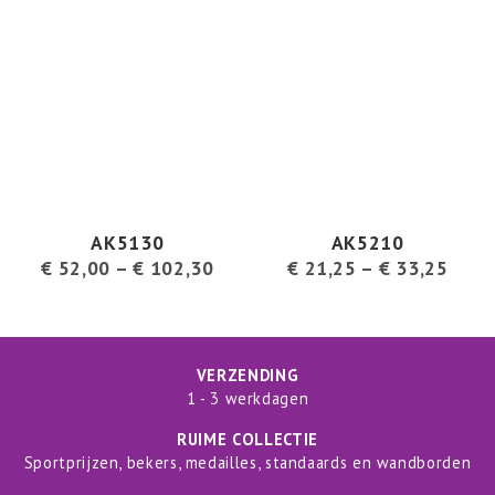
AK5130
AK5210
€
52,00
–
€
102,30
€
21,25
–
€
33,25
VERZENDING
1 - 3 werkdagen
RUIME COLLECTIE
Sportprijzen, bekers, medailles, standaards en wandborden