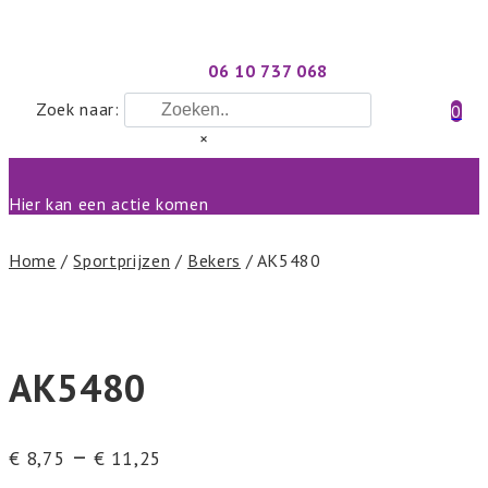
06 10 737 068
Zoek naar:
0
×
Hier kan een actie komen
Home
/
Sportprijzen
/
Bekers
/ AK5480
AK5480
–
€
8,75
€
11,25