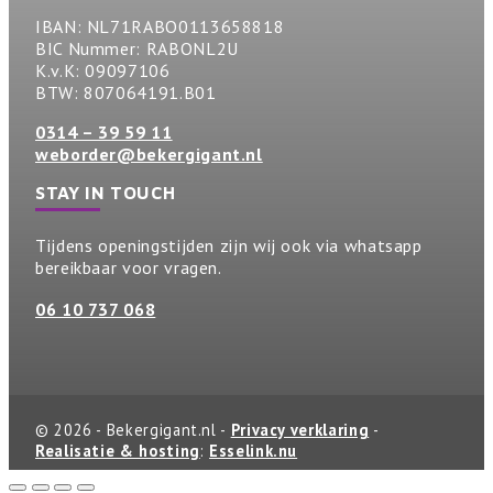
IBAN: NL71RABO0113658818
BIC Nummer: RABONL2U
K.v.K: 09097106
BTW: 807064191.B01
0314 – 39 59 11
weborder@bekergigant.nl
STAY IN TOUCH
Tijdens openingstijden zijn wij ook via whatsapp
bereikbaar voor vragen.
06 10 737 068
© 2026 - Bekergigant.nl -
Privacy verklaring
-
Realisatie & hosting
:
Esselink.nu