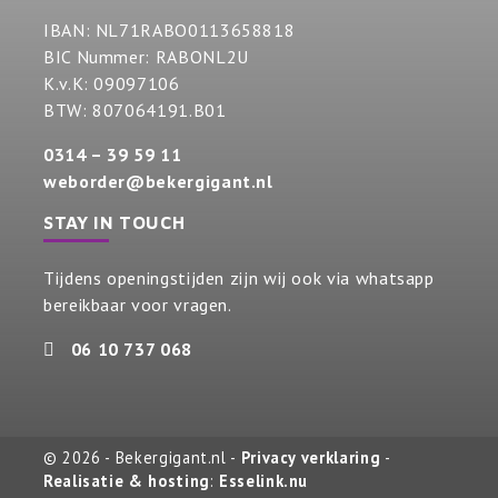
IBAN: NL71RABO0113658818
BIC Nummer: RABONL2U
K.v.K: 09097106
BTW: 807064191.B01
0314 – 39 59 11
weborder@bekergigant.nl
STAY IN TOUCH
Tijdens openingstijden zijn wij ook via whatsapp
bereikbaar voor vragen.
06 10 737 068
© 2026 - Bekergigant.nl -
Privacy verklaring
-
Realisatie & hosting
:
Esselink.nu