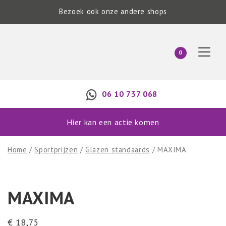
Bezoek ook onze andere shops
0
06 10 737 068
Hier kan een actie komen
Home
/
Sportprijzen
/
Glazen standaards
/ MAXIMA
MAXIMA
€
18,75