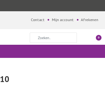
Contact
Mijn account
Afrekenen
 Planet
24darts
Zoek naar:
0
010