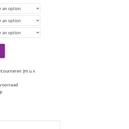
etourneren (m.u.v.
 voorraad
pp