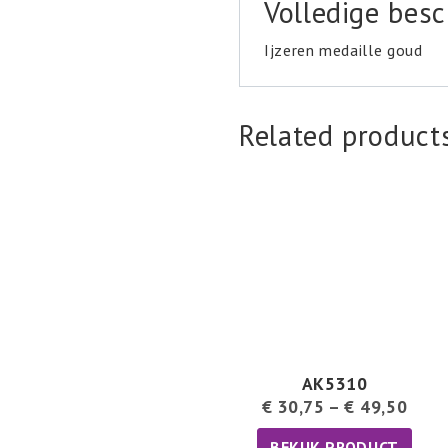
Volledige besc
Ijzeren medaille goud
Related product
AK5310
€
30,75
–
€
49,50
BEKIJK PRODUCT