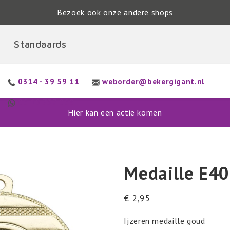
Bezoek ook onze andere shops
Standaards
op.nl
Zena Vuurwerk
Vuurwerk
0314 - 39 59 11
weborder@bekergigant.nl
06 10 737 068
Hier kan een actie komen
Medaille E4
€
2,95
Ijzeren medaille goud