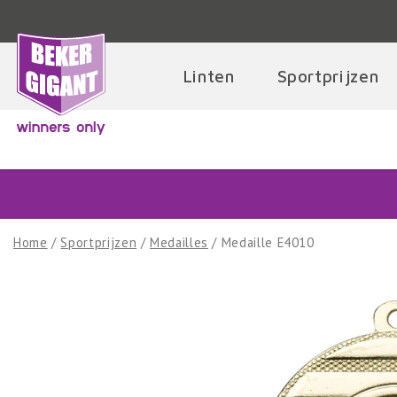
Linten
Sportprijzen
Dumphuis.nl
Olightzaklampsh
Home
/
Sportprijzen
/
Medailles
/ Medaille E4010