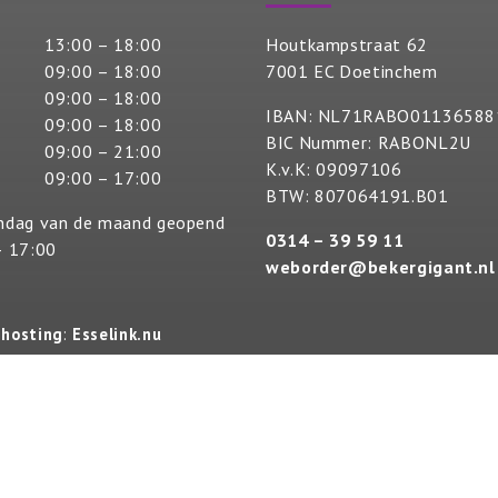
13:00 – 18:00
Houtkampstraat 62
09:00 – 18:00
7001 EC Doetinchem
09:00 – 18:00
IBAN: NL71RABO01136588
09:00 – 18:00
BIC Nummer: RABONL2U
09:00 – 21:00
K.v.K: 09097106
09:00 – 17:00
BTW: 807064191.B01
ndag van de maand geopend
0314 – 39 59 11
– 17:00
weborder@bekergigant.nl
 hosting
:
Esselink.nu