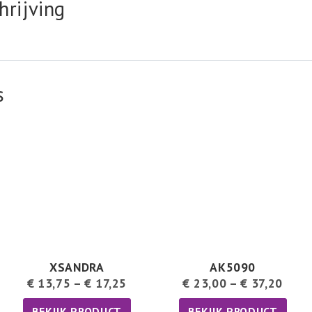
hrijving
s
XSANDRA
AK5090
€
13,75
–
€
17,25
€
23,00
–
€
37,20
BEKIJK PRODUCT
BEKIJK PRODUCT