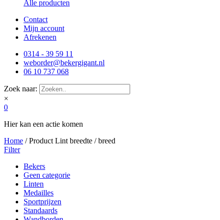
Alle producten
Contact
Mijn account
Afrekenen
0314 - 39 59 11
weborder@bekergigant.nl
06 10 737 068
Zoek naar:
×
0
Hier kan een actie komen
Home
/ Product Lint breedte / breed
Filter
Bekers
Geen categorie
Linten
Medailles
Sportprijzen
Standaards
Wandborden