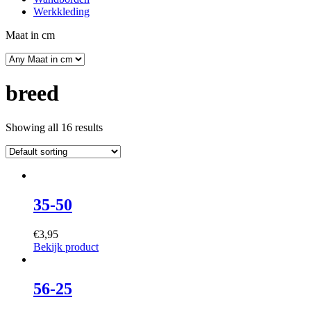
Werkkleding
Maat in cm
breed
Showing all 16 results
35-50
€
3,95
Bekijk product
56-25