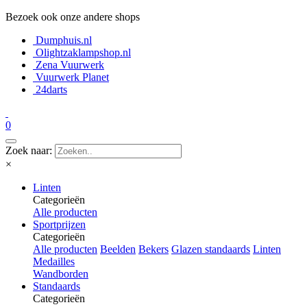
Bezoek ook onze andere shops
Dumphuis.nl
Olightzaklampshop.nl
Zena Vuurwerk
Vuurwerk Planet
24darts
0
Zoek naar:
×
Linten
Categorieën
Alle producten
Sportprijzen
Categorieën
Alle producten
Beelden
Bekers
Glazen standaards
Linten
Medailles
Wandborden
Standaards
Categorieën