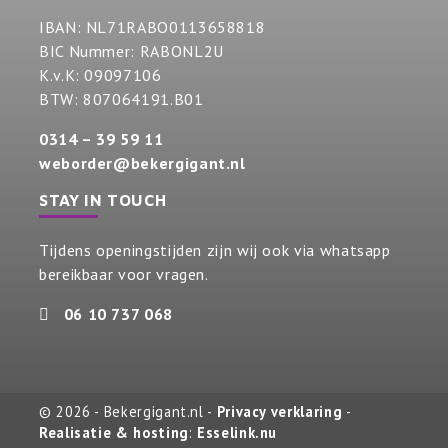
IBAN: NL71RABO0113658818
BIC Nummer: RABONL2U
K.v.K: 09097106
BTW: 807064191.B01
0314 – 39 59 11
weborder@bekergigant.nl
STAY IN TOUCH
Tijdens openingstijden zijn wij ook via whatsapp
bereikbaar voor vragen.
06 10 737 068
© 2026 - Bekergigant.nl -
Privacy verklaring
-
Realisatie & hosting
:
Esselink.nu