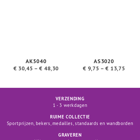
AK5040
AS3020
€
30,45
–
€
48,30
€
9,75
–
€
13,75
VERZENDING
1 - 3 werkdagen
RUIME COLLECTIE
Sportprijzen, bekers, medailles, standaards en wandborden
GRAVEREN