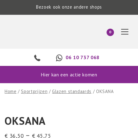
Bezoek ook onze andere shops
0
06 10 737 068
Hier kan een actie komen
Home
/
Sportprijzen
/
Glazen standaards
/ OKSANA
OKSANA
–
€
36,50
€
45,75