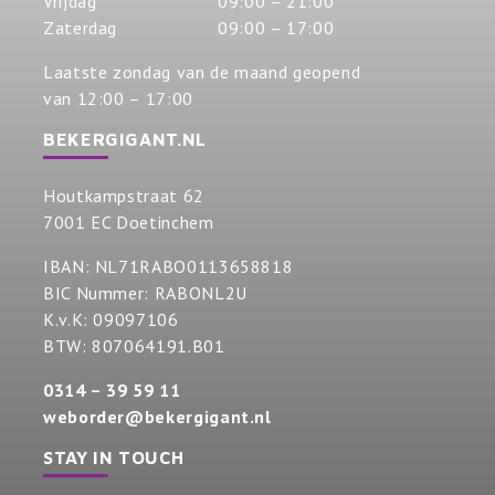
Vrijdag
09:00 – 21:00
Zaterdag
09:00 – 17:00
Laatste zondag van de maand geopend
van 12:00 – 17:00
BEKERGIGANT.NL
Houtkampstraat 62
7001 EC Doetinchem
IBAN: NL71RABO0113658818
BIC Nummer: RABONL2U
K.v.K: 09097106
BTW: 807064191.B01
0314 – 39 59 11
weborder@bekergigant.nl
STAY IN TOUCH