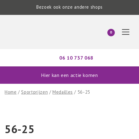
Bezoek ook onze andere shops
0
06 10 737 068
Hier kan een actie komen
Home
/
Sportprijzen
/
Medailles
/ 56-25
56-25