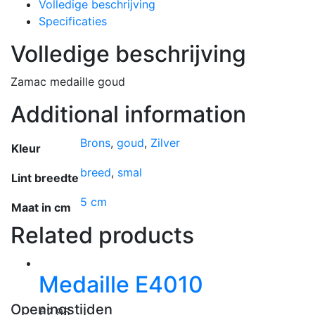
Volledige beschrijving
Specificaties
Volledige beschrijving
Zamac medaille goud
Additional information
Brons
,
goud
,
Zilver
Kleur
breed
,
smal
Lint breedte
5 cm
Maat in cm
Related products
Medaille E4010
Openingstijden
€
2,95